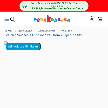
Frete Grátis
acima de
R$ 179,99
Sul/Sudeste
X
e acima de
R$ 299,99
Norte/Nordeste/Centro Oeste
Brinquedos
Colecionáveis
Veículos
Veículo Velozes e Furiosos 1:24 - Dom's Plymouth Gtx
Produtos Similares