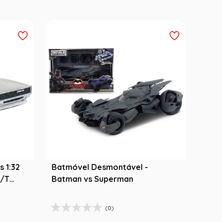
s 1:32
Batmóvel Desmontável -
R/T
Batman vs Superman
(0)