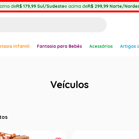
cima de
R$ 179,99
Sul/Sudeste
e acima de
R$ 299,99
Norte/Nordes
BUSCADOS
tasia Infantil
Fantasia para Bebês
Acessórios
Artigos 
anha
Veículos
er
tos
ve