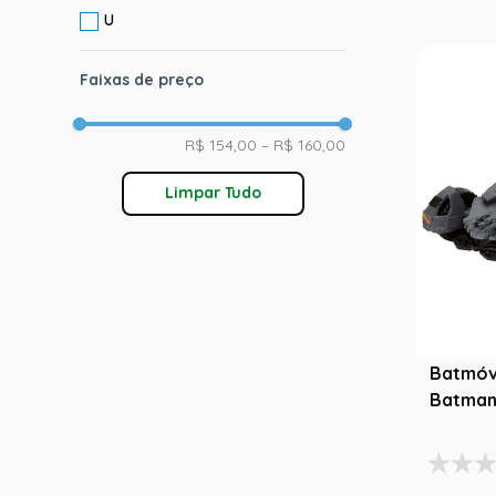
U
Faixas de preço
R$ 154,00
–
R$ 160,00
Limpar Tudo
Batmóve
Batman