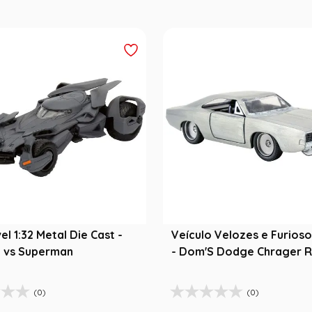
l 1:32 Metal Die Cast -
Veículo Velozes e Furioso
 vs Superman
- Dom'S Dodge Chrager 
Prata
(0)
(0)