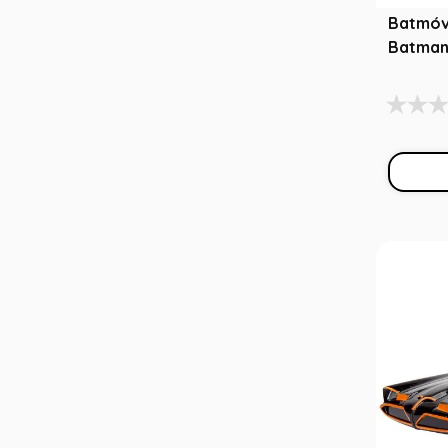
Batmóve
Batman 