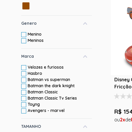
10
º
rumi
Genero
Menino
Meninos
Marca
Velozes e furiosos
Hasbro
Disney 
Batman vs superman
Batman the dark knight
Fricçã
Batman Classic
e Mater
Batman Classic Tv Series
Toyng
R$
15
Avengers - marvel
2
TAMANHO