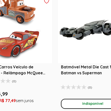
Carros Veículo de
Batmóvel Metal Die Cast 1
o - Relâmpago McQueen
Batman vs Superman
 22 cm
(0)
(0)
4
,
99
R$
77
,
49
Indisponível