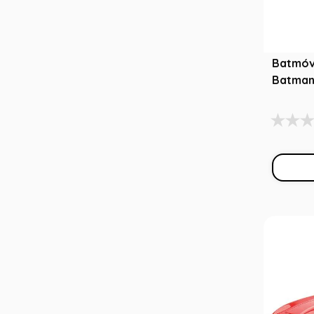
Batmóve
Batman 