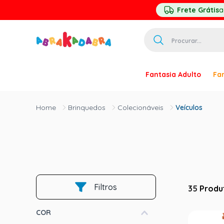
Frete Grátis
a
Procurar...
TERMOS MAIS 
Fantasia Adulto
Fan
1
º
homem ar
2
º
princesa
Brinquedos
Colecionáveis
Veículos
3
º
pirata
4
º
mascara
5
º
paquita
6
º
harry pott
Filtros
7
º
palhaço
35
Produ
8
º
kpop
COR
9
º
branca ne