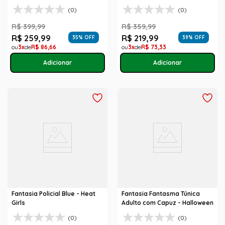
Abrakadabra
(0)
(0)
R$
399
,
99
R$
359
,
99
R$
259
,
99
R$
219
,
99
35
% OFF
39
% OFF
3
R$
86
,
66
3
R$
73
,
33
Fantasia Policial Blue - Heat
Fantasia Fantasma Túnica
Girls
Adulto com Capuz - Halloween
(0)
(0)