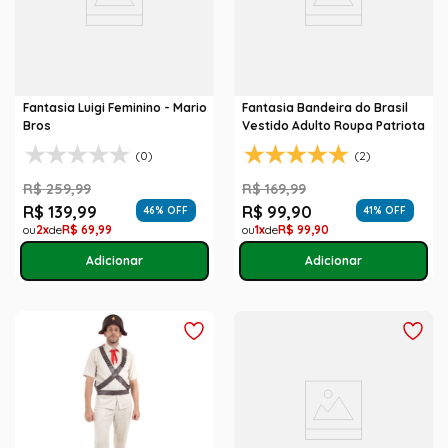
Fantasia Luigi Feminino - Mario
Fantasia Bandeira do Brasil
Bros
Vestido Adulto Roupa Patriota
(0)
(2)
R$
259
,
99
R$
169
,
99
R$
139
,
99
R$
99
,
90
46
% OFF
41
% OFF
2
R$
69
,
99
1
R$
99
,
90