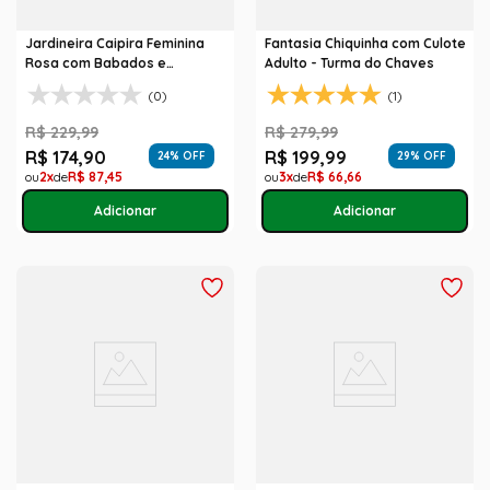
Jardineira Caipira Feminina
Fantasia Chiquinha com Culote
Rosa com Babados e
Adulto - Turma do Chaves
Bandeiras Juninas
(0)
(1)
R$
229
,
99
R$
279
,
99
R$
174
,
90
R$
199
,
99
24
% OFF
29
% OFF
2
R$
87
,
45
3
R$
66
,
66