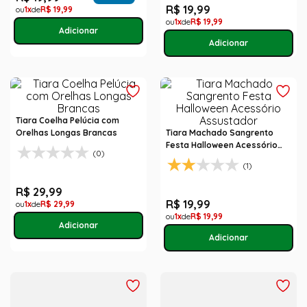
R$
19
,
99
1
R$
19
,
99
1
R$
19
,
99
Tiara Coelha Pelúcia com
Orelhas Longas Brancas
Tiara Machado Sangrento
Festa Halloween Acessório
(0)
Assustador
(1)
R$
29
,
99
R$
19
,
99
1
R$
29
,
99
1
R$
19
,
99