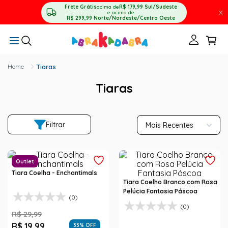
Frete Grátis
acima de
R$ 179,99
Sul/Sudeste
X
e acima de
R$ 299,99
Norte/Nordeste/Centro Oeste
Tiaras
Tiaras
Filtrar
Mais Recentes
Outlet
Tiara Coelha - Enchantimals
Tiara Coelho Branco com Rosa
Pelúcia Fantasia Páscoa
(0)
(0)
R$
29
,
99
R$
19
,
99
33
% OFF