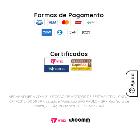
Formas de Pagamento
Certificados
Ajuda
ABRAKADABRA COM. E LOCOÇÃO DE ARTIGOS DE FESTAS LTDA - CNPJ -
07.476.315/0001-59 - Estado e Município SÃO PAULO - SP - Rua Sara de
Souza, 78 - Água Branca - CEP: 05037-140