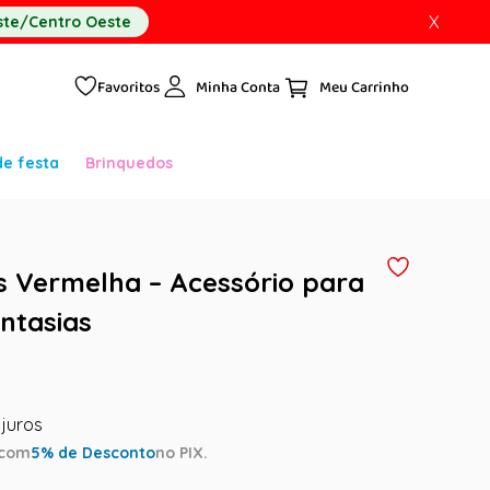
X
te/Centro Oeste
Favoritos
Minha Conta
de festa
Brinquedos
es Vermelha – Acessório para
antasias
com
5
% de Desconto
no PIX.