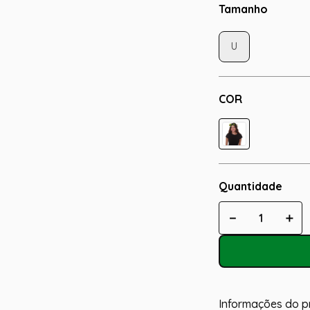
Tamanho
U
COR
Quantidade
－
＋
Informações do p