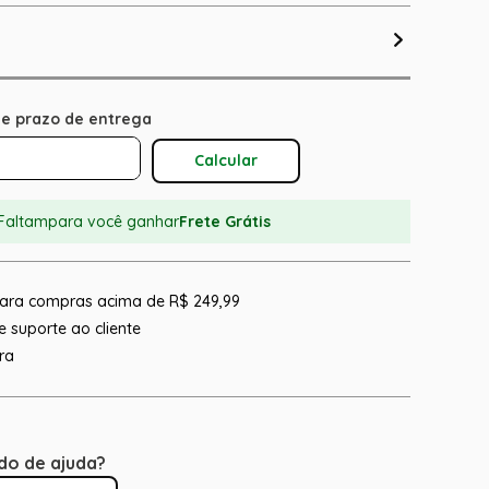
Calcular O Frete
Faltam
para você ganhar
Frete Grátis
 para compras acima de R$ 249,99
 suporte ao cliente
ra
do de ajuda?