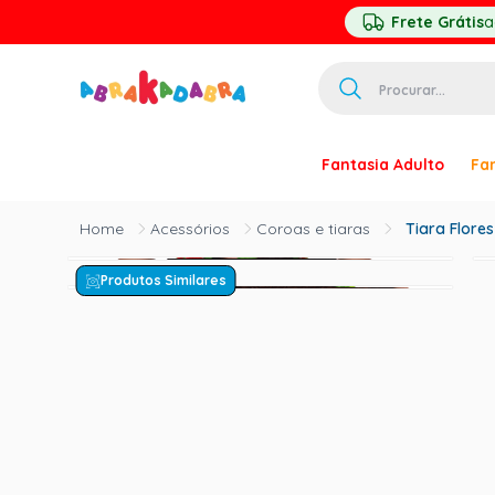
Frete Grátis
a
Procurar...
TERMOS MAIS 
Fantasia Adulto
Fan
1
º
homem ar
2
º
princesa
Acessórios
Coroas e tiaras
Tiara Flore
3
º
pirata
Produtos Similares
4
º
paquita
5
º
harry pott
6
º
palhaço
7
º
mascara
8
º
kpop
9
º
rumi