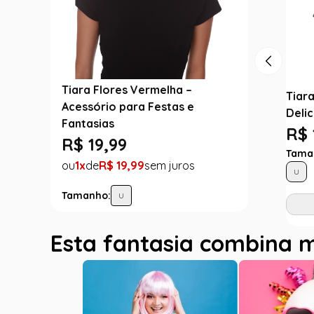
Tiara Flores Vermelha –
Tiar
Acessório para Festas e
Deli
Fantasias
R$ 
R$
19
,
99
Tama
1
R$
19
,
99
U
Tamanho:
U
Esta fantasia combina 