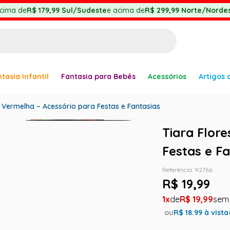
cima de
R$ 179,99
Sul/Sudeste
e acima de
R$ 299,99
Norte/Nordes
BUSCADOS
tasia Infantil
Fantasia para Bebês
Acessórios
Artigos 
anha
s Vermelha – Acessório para Festas e Fantasias
Tiara Flor
Festas e F
er
Referência
:
92766
R$
19
,
99
1
R$
19
,
99
ou
R$
18.99
à vista