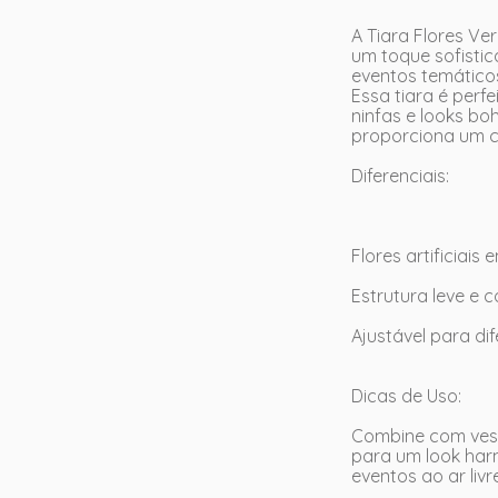
A Tiara Flores V
um toque sofistica
eventos temáticos
Essa tiara é perf
ninfas e looks bo
proporciona um c
Diferenciais:
Flores artificiai
Estrutura leve e 
Ajustável para d
Dicas de Uso:
Combine com vesti
para um look harm
eventos ao ar livr