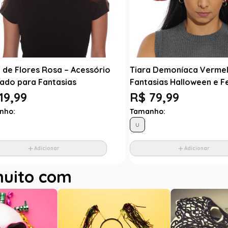
a de Flores Rosa – Acessório
Tiara Demoníaca Vermel
cado para Fantasias
Fantasias Halloween e F
19,99
R$ 79,99
nho:
Tamanho:
U
Adicionar
Adicionar
muito com