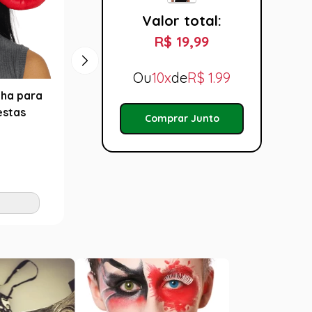
Valor total:
R$ 19,99
Ou
10x
de
R$
1.99
ha para
Tiara Cutelo Acessório Para
Tiara 
estas
Fantasias
Fanta
Comprar Junto
R$ 19,99
R$ 1
Tamanho:
Taman
U
U
Adicionar