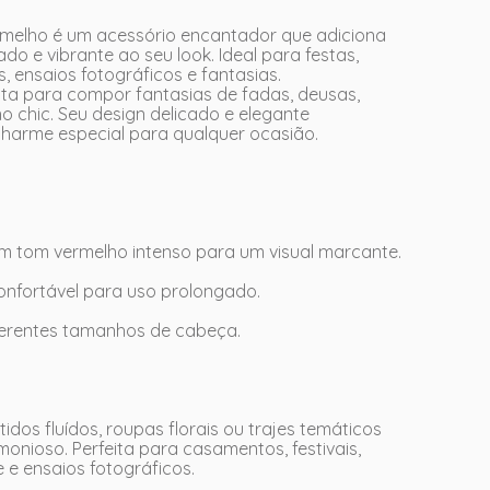
ermelho é um acessório encantador que adiciona
do e vibrante ao seu look. Ideal para festas,
, ensaios fotográficos e fantasias.
eita para compor fantasias de fadas, deusas,
ho chic. Seu design delicado e elegante
harme especial para qualquer ocasião.
s em tom vermelho intenso para um visual marcante.
confortável para uso prolongado.
iferentes tamanhos de cabeça.
dos fluídos, roupas florais ou trajes temáticos
onioso. Perfeita para casamentos, festivais,
e e ensaios fotográficos.