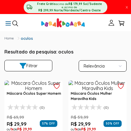
Frete Grátis
acima de
R$ 179,99
Sul/Sudeste
X
e acima de
R$ 299,99
Norte/Nordeste/Centro Oeste
oculos
Resultado da pesquisa:
oculos
Filtrar
Relevância
Máscara Óculos Super Homem
Máscara Óculos Mulher
Maravilha Kids
(0)
(0)
R$
69
,
99
R$
59
,
99
R$
29
,
99
R$
29
,
99
57
% OFF
50
% OFF
1
R$
29
,
99
1
R$
29
,
99