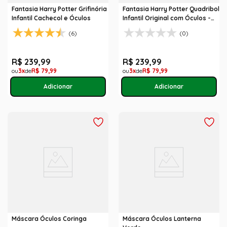
Fantasia Harry Potter Grifinória
Fantasia Harry Potter Quadribol
Infantil Cachecol e Óculos
Infantil Original com Óculos -
Harry Potter
(6)
(0)
R$
239
,
99
R$
239
,
99
3
R$
79
,
99
3
R$
79
,
99
Máscara Óculos Coringa
Máscara Óculos Lanterna