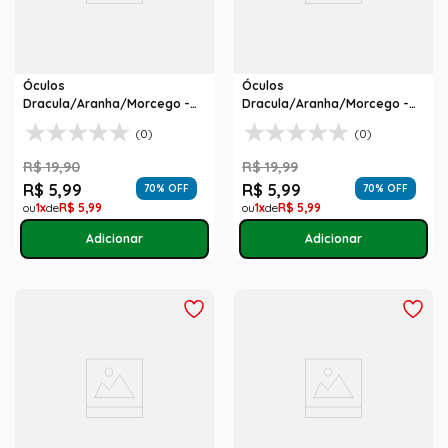
Óculos
Óculos
Dracula/Aranha/Morcego -
Dracula/Aranha/Morcego -
Sortidos
Sortidos
(0)
(0)
R$
19
,
90
R$
19
,
99
R$
5
,
99
R$
5
,
99
70
% OFF
70
% OFF
1
R$
5
,
99
1
R$
5
,
99