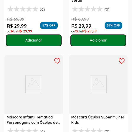
Verde
(0)
(0)
R$
69
,
99
R$
69
,
99
R$
29
,
99
R$
29
,
99
57
% OFF
57
% OFF
1
R$
29
,
99
1
R$
29
,
99
Máscara Infantil Temática
Máscara Óculos Super Mulher
Personagens com Óculos de
Kids
Sol com Proteção UV 400
(0)
(0)