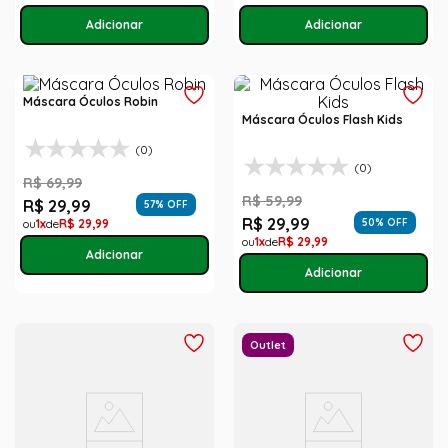
Máscara Óculos Robin
Máscara Óculos Flash Kids
(0)
(0)
R$
69
,
99
R$
59
,
99
R$
29
,
99
57
% OFF
R$
29
,
99
1
R$
29
,
99
50
% OFF
1
R$
29
,
99
Outlet