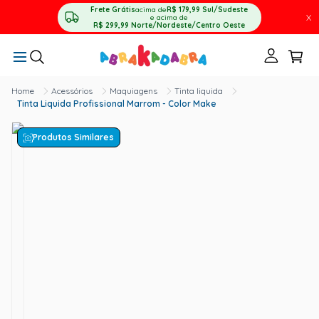
Frete Grátis
acima de
R$ 179,99
Sul/Sudeste
X
e acima de
R$ 299,99
Norte/Nordeste/Centro Oeste
Acessórios
Maquiagens
Tinta liquida
Tinta Liquida Profissional Marrom - Color Make
Produtos Similares