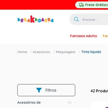
Frete Grátis
a
Procurar...
TERMOS MAIS 
Fantasia Adulto
Fan
1
º
homem ar
2
º
princesa
Acessórios
Maquiagens
Tinta liquida
3
º
pirata
4
º
paquita
5
º
harry pott
6
º
palhaço
Filtros
7
º
kpop
42
Produ
8
º
branca ne
Acessórios de
9
º
toy story