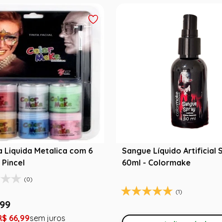
ta Liquida Metalica com 6
Sangue Líquido Artificial 
 Pincel
60ml - Colormake
(0)
(1)
99
R$
66
,
99