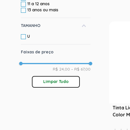
11 a 12 anos
13 anos ou mais
TAMANHO
U
Faixas de preço
R$ 24,00
–
R$ 67,00
Limpar Tudo
Tinta Li
Color 