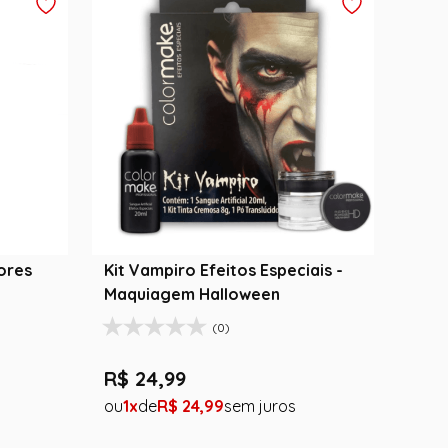
Kit Vampiro Efeitos Especiais -
Maquiagem Halloween
(0)
R$
24
,
99
1
R$
24
,
99