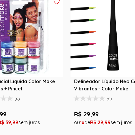
acial Líquida Color Make
Delineador Líquido Neo Cores
s + Pincel
Vibrantes - Color Make
(0)
(0)
99
R$
29
,
99
R$
39
,
99
1
R$
29
,
99