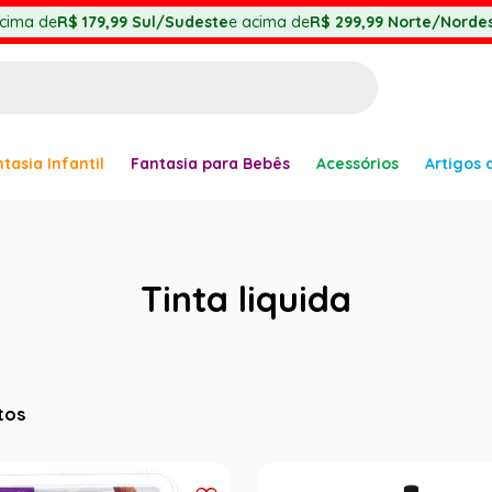
cima de
R$ 179,99
Sul/Sudeste
e acima de
R$ 299,99
Norte/Nordes
BUSCADOS
tasia Infantil
Fantasia para Bebês
Acessórios
Artigos 
anha
Tinta liquida
er
tos
ve