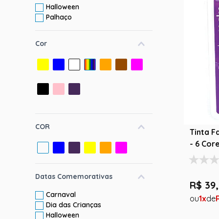
Halloween
10
º
rumi
Palhaço
Cor
COR
Tinta F
- 6 Core
Datas Comemorativas
R$
39
,
Carnaval
1
Dia das Crianças
Halloween