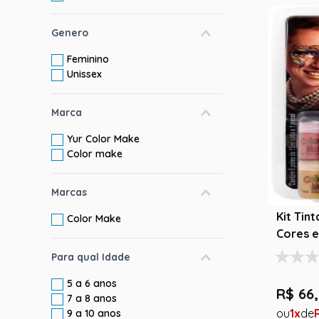
Genero
Feminino
Unissex
Marca
Yur Color Make
Color make
Marcas
Kit Tin
Color Make
Cores e
Para qual Idade
5 a 6 anos
R$
66
,
7 a 8 anos
1
9 a 10 anos