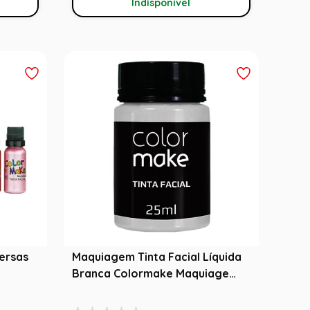
Indisponível
versas
Maquiagem Tinta Facial Líquida
Branca Colormake Maquiagem
25ml