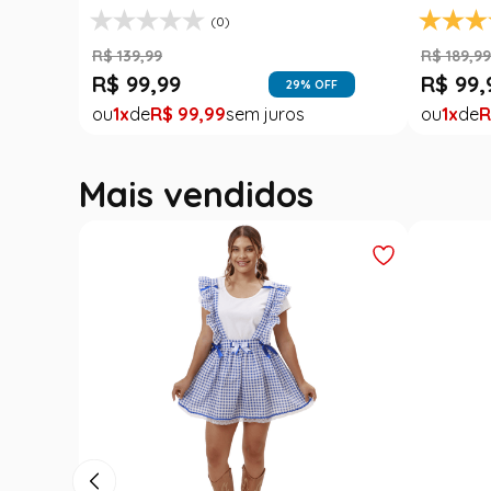
(3)
R$
129
,
99
R$
78
,
90
R$
78
,
90
R$
49
,
FF
39
% OFF
1
R$
78
,
90
1
R
Mais vendidos