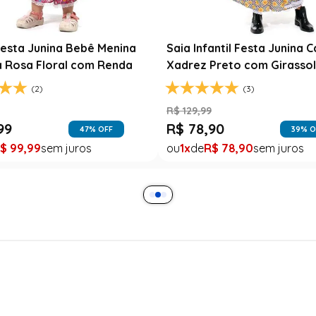
ta Junina Infantil Branca
Fantasia Noiva Junina Infan
a com Fitas Coloridas
Branca com Véu e Laços
R$
139
,
99
(0)
R$
79
,
99
43
% O
1
R$
79
,
99
99
37
% OFF
$
49
,
99