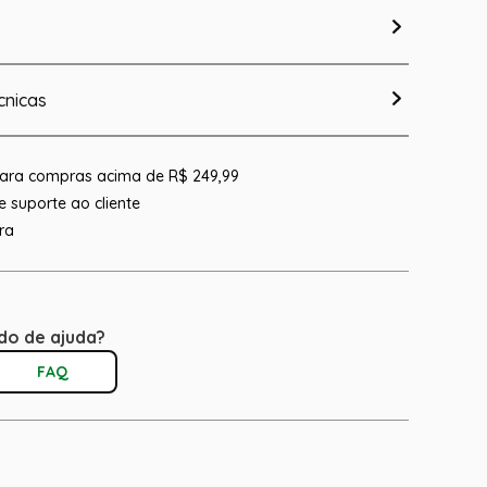
cnicas
 para compras acima de R$ 249,99
 suporte ao cliente
ra
do de ajuda?
FAQ