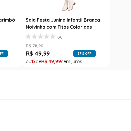
Varinha Das Varinhas - Harry
Potter
R$
149
,
99
til
R$
99
,
99
33
% OFF
1
R$
99
,
99
FF