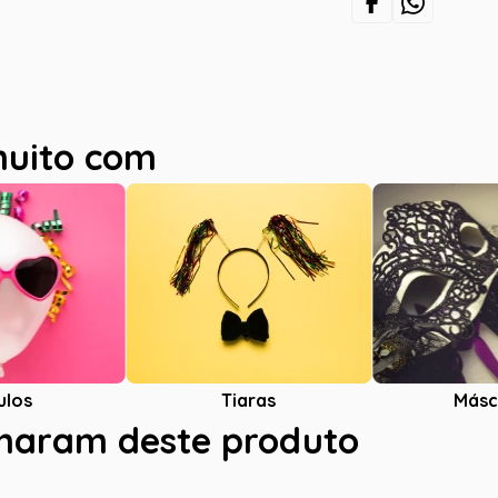
muito com
ulos
Tiaras
Másc
charam deste produto