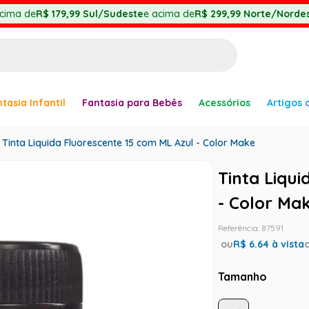
cima de
R$ 179,99
Sul/Sudeste
e acima de
R$ 299,99
Norte/Nordes
BUSCADOS
tasia Infantil
Fantasia para Bebês
Acessórios
Artigos 
anha
Tinta Liquida Fluorescente 15 com ML Azul - Color Make
Tinta Liqu
- Color Ma
er
Referência
:
87591
ou
R$
6.64
à vista
Tamanho
ve