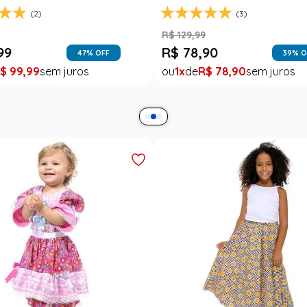
R$
139
,
99
(0)
R$
79
,
99
43
% O
1
R$
79
,
99
99
37
% OFF
$
49
,
99