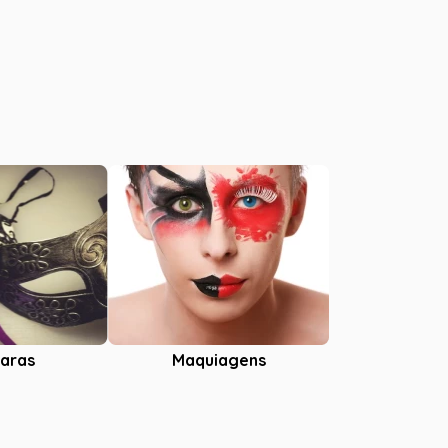
aras
Maquiagens