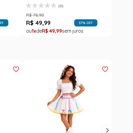
1
R$
99
,
99
FF