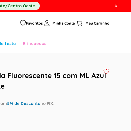
X
te/Centro Oeste
Favoritos
Minha Conta
de festa
Brinquedos
ida Fluorescente 15 com ML Azul
ke
com
5
% de Desconto
no PIX.