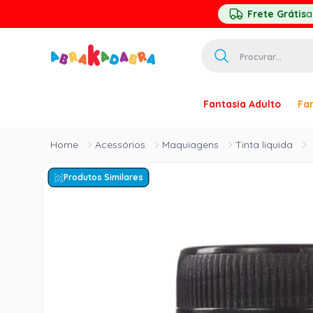
Frete Grátis
a
Procurar...
TERMOS MAIS 
Fantasia Adulto
Fan
1
º
homem ar
2
º
princesa
Acessórios
Maquiagens
Tinta liquida
3
º
pirata
Produtos Similares
4
º
paquita
5
º
harry pott
6
º
palhaço
7
º
kpop
8
º
branca ne
9
º
toy story