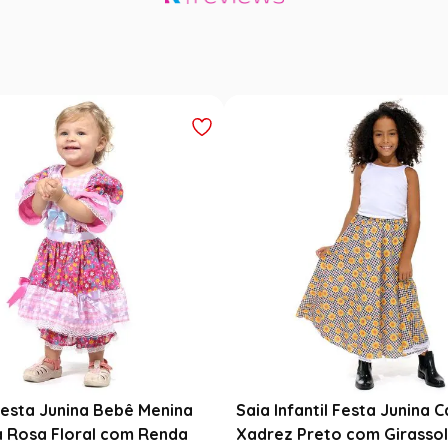
ta Junina Infantil Branca
Fantasia Noiva Junina Infan
a com Fitas Coloridas
Branca com Véu e Laços