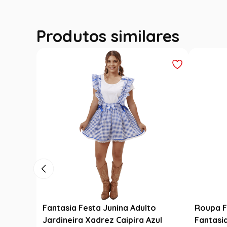
Produtos similares
enina
Saia Infantil Festa Junina Carimbó
Saia Fes
Renda
Xadrez Preto com Girassol
Noivinh