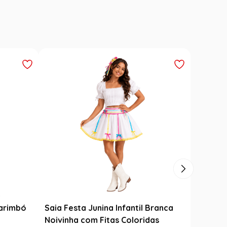
Varinha Das Varinhas - Harry
Potter
R$
149
,
99
til
R$
99
,
99
33
% OFF