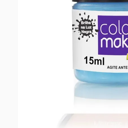
10
º
rumi