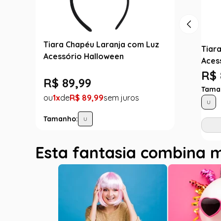
Tiara Chapéu Laranja com Luz
Tiar
Acessório Halloween
Aces
R$ 
R$
89
,
99
Tama
1
R$
89
,
99
U
Tamanho:
U
Esta fantasia combina 