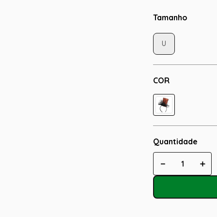
Tamanho
U
COR
Quantidade
－
＋