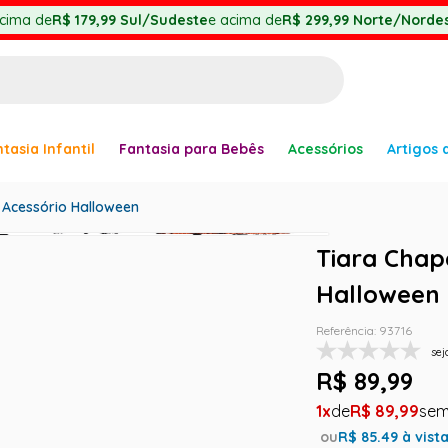
cima de
R$ 179,99
Sul/Sudeste
e acima de
R$ 299,99
Norte/Nordes
BUSCADOS
tasia Infantil
Fantasia para Bebês
Acessórios
Artigos 
anha
 Acessório Halloween
Tiara Chap
Halloween
er
Referência
:
93716
sej
R$
89
,
99
ve
1
R$
89
,
99
ou
R$
85.49
à vist