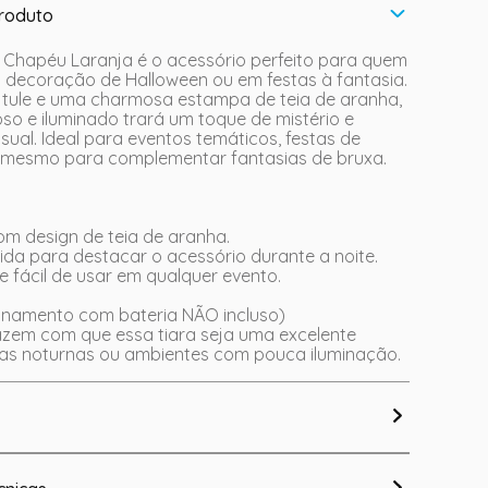
roduto
e Chapéu Laranja é o acessório perfeito para quem
a decoração de Halloween ou em festas à fantasia.
tule e uma charmosa estampa de teia de aranha,
oso e iluminado trará um toque de mistério e
isual. Ideal para eventos temáticos, festas de
 mesmo para complementar fantasias de bruxa.
om design de teia de aranha.
da para destacar o acessório durante a noite.
 e fácil de usar em qualquer evento.
ionamento com bateria NÃO incluso)
fazem com que essa tiara seja uma excelente
tas noturnas ou ambientes com pouca iluminação.