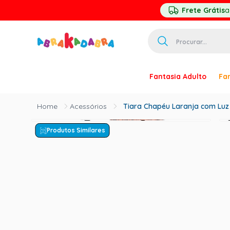
Frete Grátis
a
Procurar...
TERMOS MAIS 
Fantasia Adulto
Fan
1
º
homem ar
2
º
princesa
Acessórios
Tiara Chapéu Laranja com Luz
3
º
pirata
Produtos Similares
4
º
paquita
5
º
harry pott
6
º
palhaço
7
º
kpop
8
º
branca ne
9
º
toy story