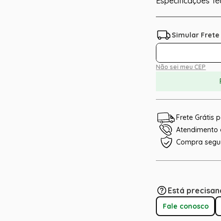
Especificações Té
Não sei meu CEP
Frete Grátis
Atendimento e
Compra segu
Está precisan
Fale conosco