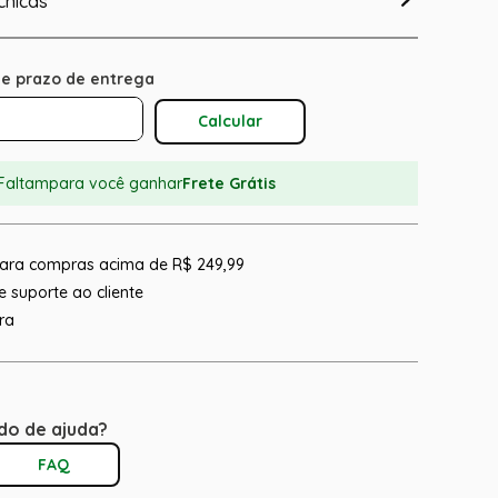
cnicas
Calcular O Frete
Faltam
para você ganhar
Frete Grátis
 para compras acima de R$ 249,99
 suporte ao cliente
ra
do de ajuda?
FAQ