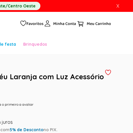
X
te/Centro Oeste
Favoritos
Minha Conta
de festa
Brinquedos
éu Laranja com Luz Acessório
a o primeiro a avaliar
a
com
5
% de Desconto
no PIX.