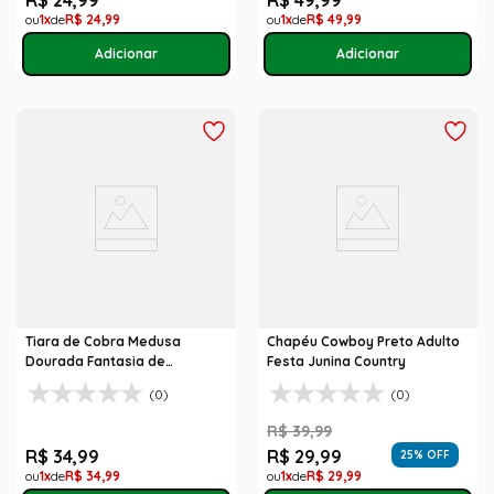
R$
24
,
99
R$
49
,
99
1
R$
24
,
99
1
R$
49
,
99
Tiara de Cobra Medusa
Chapéu Cowboy Preto Adulto
Dourada Fantasia de
Festa Junina Country
Halloween
(0)
(0)
R$
39
,
99
R$
34
,
99
R$
29
,
99
25
% OFF
1
R$
34
,
99
1
R$
29
,
99