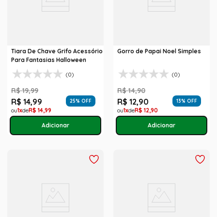
Tiara De Chave Grifo Acessório
Gorro de Papai Noel Simples
Para Fantasias Halloween
(0)
(0)
R$
19
,
99
R$
14
,
90
R$
14
,
99
R$
12
,
90
25
% OFF
13
% OFF
1
R$
14
,
99
1
R$
12
,
90