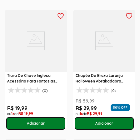
Tiara De Chave Inglesa
Chapéu De Bruxa Laranja
Acessório Para Fantasias
Halloween Abrakadabra
Halloween
Fantasias
(0)
(0)
R$
59
,
99
R$
19
,
99
R$
29
,
99
50
% OFF
1
R$
19
,
99
1
R$
29
,
99