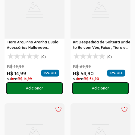
Tiara Arquinho Aranha Dupla
Kit Despedida de Solteira Bride
Acessórios Halloween
to Be com Véu, Faixa , Tiara e
Abrakadabra
Tatuagem
(0)
(0)
R$
19
,
99
R$
69
,
99
R$
14
,
99
R$
54
,
90
25
% OFF
22
% OFF
1
R$
14
,
99
1
R$
54
,
90