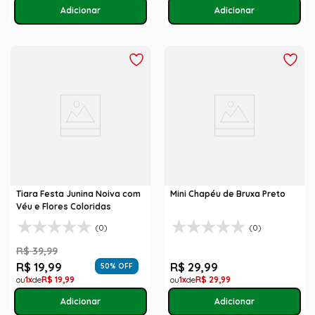
Tiara Festa Junina Noiva com
Mini Chapéu de Bruxa Preto
Véu e Flores Coloridas
(0)
(0)
R$
39
,
99
R$
19
,
99
R$
29
,
99
50
% OFF
1
R$
19
,
99
1
R$
29
,
99