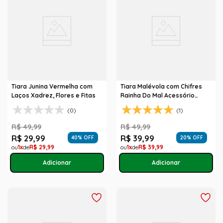
Tiara Junina Vermelha com
Tiara Malévola com Chifres
Laços Xadrez, Flores e Fitas
Rainha Do Mal Acessório
Halloween
(0)
(1)
R$
49
,
99
R$
49
,
99
R$
29
,
99
R$
39
,
99
40
% OFF
20
% OFF
1
R$
29
,
99
1
R$
39
,
99