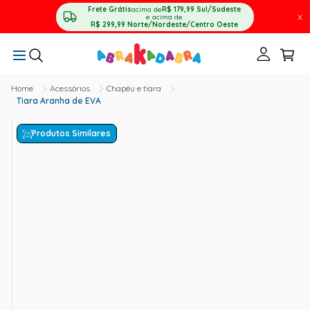
Frete Grátis
acima de
R$ 179,99
Sul/Sudeste
X
e acima de
R$ 299,99
Norte/Nordeste/Centro Oeste
Acessórios
Chapéu e tiara
Tiara Aranha de EVA
Produtos Similares