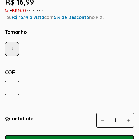
R$
16
,
99
1
R$
16
,
99
ou
R$
16.14
à vista
com
5
% de Desconto
no PIX.
Tamanho
U
COR
Quantidade
－
＋