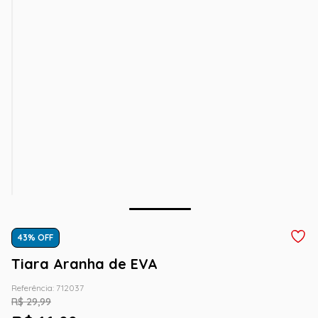
43
% OFF
Tiara Aranha de EVA
Referência
:
712037
R$
29
,
99