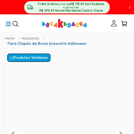
Frete Grátis
acima de
R$ 179,99
Sul/Sudeste
X
e acima de
R$ 299,99
Norte/Nordeste/Centro Oeste
Acessórios
Tiara Chapéu de Bruxa Acessório Halloween
Produtos Similares