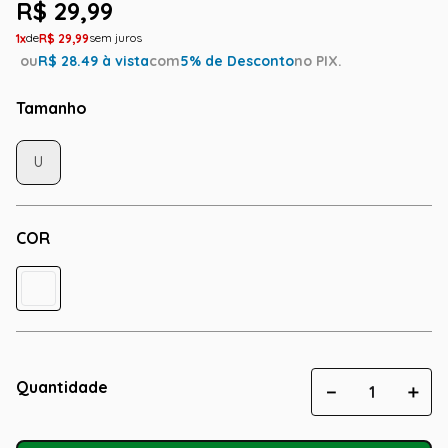
R$
29
,
99
1
R$
29
,
99
ou
R$
28.49
à vista
com
5
% de Desconto
no PIX.
Tamanho
U
COR
Quantidade
－
＋