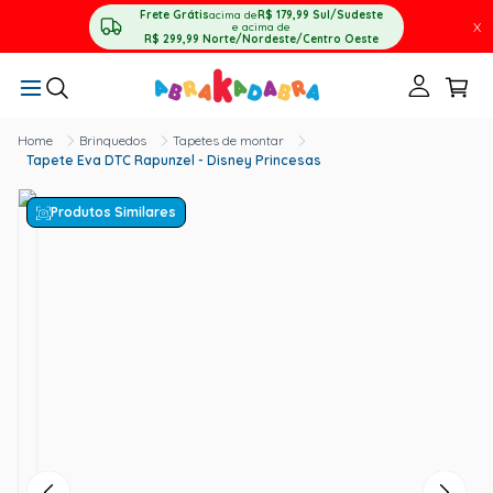
Frete Grátis
acima de
R$ 179,99
Sul/Sudeste
X
e acima de
R$ 299,99
Norte/Nordeste/Centro Oeste
Brinquedos
Tapetes de montar
Tapete Eva DTC Rapunzel - Disney Princesas
Produtos Similares