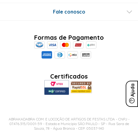
Fale conosco
Formas de Pagamento
Certificados
Ajuda
ABRAKADABRA COM. E LOCOÇÃO DE ARTIGOS DE FESTAS LTDA - CNPJ -
07.476.315/0001-59 - Estado e Município SÃO PAULO - SP - Rua Sara de
Souza, 78 - Água Branca - CEP: 05037-140