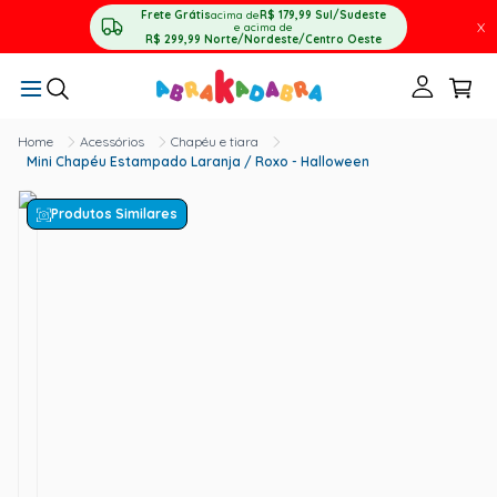
Frete Grátis
acima de
R$ 179,99
Sul/Sudeste
X
e acima de
R$ 299,99
Norte/Nordeste/Centro Oeste
Acessórios
Chapéu e tiara
Mini Chapéu Estampado Laranja / Roxo - Halloween
Produtos Similares