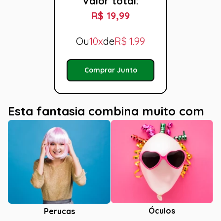
Valor total:
R$ 19,99
Ou
10x
de
R$
1.99
Comprar Junto
Esta fantasia combina muito com
Óculos
Perucas