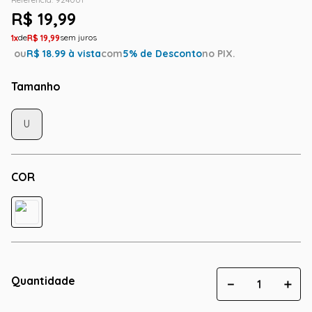
R$
19
,
99
1
R$
19
,
99
ou
R$
18.99
à vista
com
5
% de Desconto
no PIX.
Tamanho
U
COR
Quantidade
－
＋