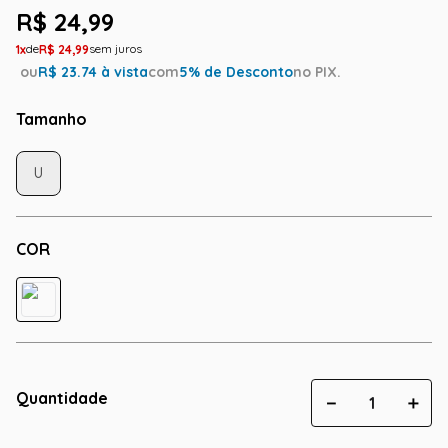
R$
24
,
99
1
R$
24
,
99
ou
R$
23.74
à vista
com
5
% de Desconto
no PIX.
Tamanho
U
COR
Quantidade
－
＋