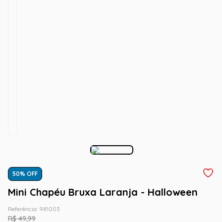
50
% OFF
Mini Chapéu Bruxa Laranja - Halloween
Referência
:
981003
R$
49
,
99