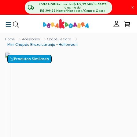
Frete Grátis
acima de
R$ 179,99
Sul/Sudeste
X
e acima de
R$ 299,99
Norte/Nordeste/Centro Oeste
Acessórios
Chapéu e tiara
Mini Chapéu Bruxa Laranja - Halloween
Produtos Similares