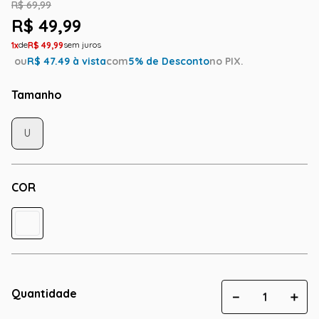
R$
69
,
99
R$
49
,
99
1
R$
49
,
99
ou
R$
47.49
à vista
com
5
% de Desconto
no PIX.
Tamanho
U
COR
Quantidade
－
＋