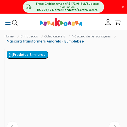
Frete Grátis
acima de
R$ 179,99
Sul/Sudeste
X
e acima de
R$ 299,99
Norte/Nordeste/Centro Oeste
Brinquedos
Colecionáveis
Máscara de personagens
Máscara Transformers Amarelo - Bumblebee
Produtos Similares