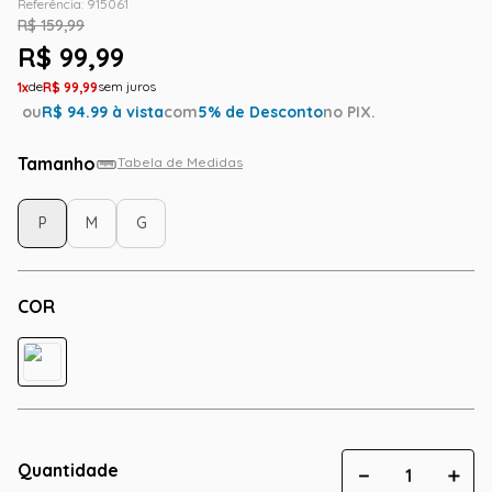
Referência
:
915061
R$
159
,
99
R$
99
,
99
1
R$
99
,
99
ou
R$
94.99
à vista
com
5
% de Desconto
no PIX.
Tamanho
Tabela de Medidas
P
M
G
COR
Quantidade
－
＋