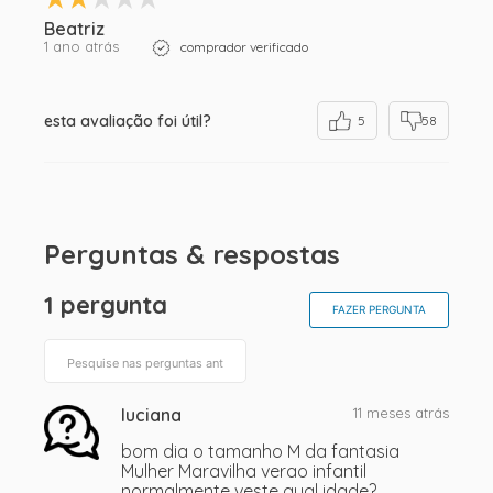
Beatriz
1 ano atrás
comprador verificado
esta avaliação foi útil?
5
58
Perguntas & respostas
1 pergunta
FAZER PERGUNTA
luciana
11 meses atrás
bom dia o tamanho M da fantasia
Mulher Maravilha verao infantil
normalmente veste qual idade?