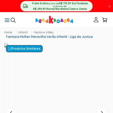
Frete Grátis
acima de
R$ 179,99
Sul/Sudeste
X
e acima de
R$ 299,99
Norte/Nordeste/Centro Oeste
Infantil
Heróis e vilões
Fantasia Mulher Maravilha Verão Infantil - Liga da Justiça
Produtos Similares