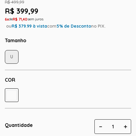
R$
499
,
99
R$
399
,
99
6
R$
71
,
40
ou
R$
379.99
à vista
com
5
% de Desconto
no PIX.
Tamanho
U
COR
Quantidade
－
＋