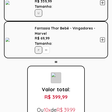
R$ 359,99
Tamanho:
U
Fantasia Thor Bebê - Vingadores -
Marvel
R$ 69,99
Tamanho:
P
M
Valor total:
R$ 399,99
Ou
10x
de
R$
39.99