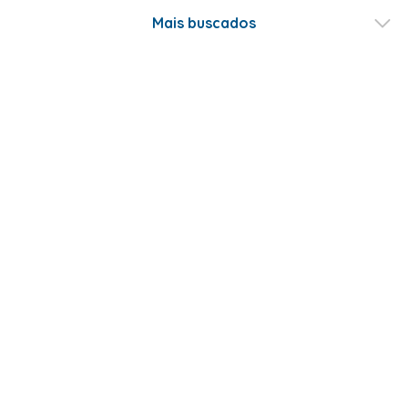
Mais buscados
Fale conosco
Formas de Pagamento
Certificados
ABRAKADABRA COM. E LOCOÇÃO DE ARTIGOS DE FESTAS LTDA - CNPJ -
07.476.315/0001-59 - Estado e Município SÃO PAULO - SP - Rua Sara de