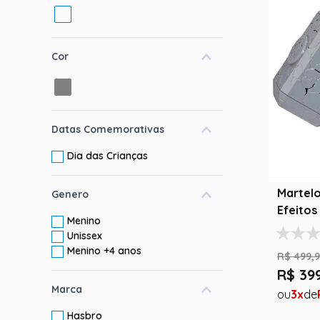
10
º
rumi
Cor
Datas Comemorativas
Dia das Crianças
Martelo
Genero
Efeitos
Menino
Coleci
Unissex
Menino +4 anos
R$
499
,
9
R$
39
Marca
3
Hasbro