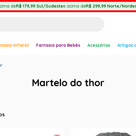
cima de
R$ 179,99
Sul/Sudeste
e acima de
R$ 299,99
Norte/Nordes
BUSCADOS
tasia Infantil
Fantasia para Bebês
Acessórios
Artigos 
anha
or
Martelo do thor
er
os
ve