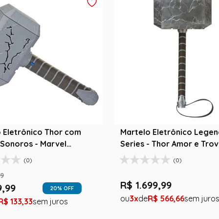
 Eletrônico Thor com
Martelo Eletrônico Legen
 Sonoros - Marvel
Series - Thor Amor e Tro
onadores
Colecionadores
(0)
(0)
9
R$
1
.
699
,
99
9
,
99
20
% OFF
3
R$
566
,
66
R$
133
,
33