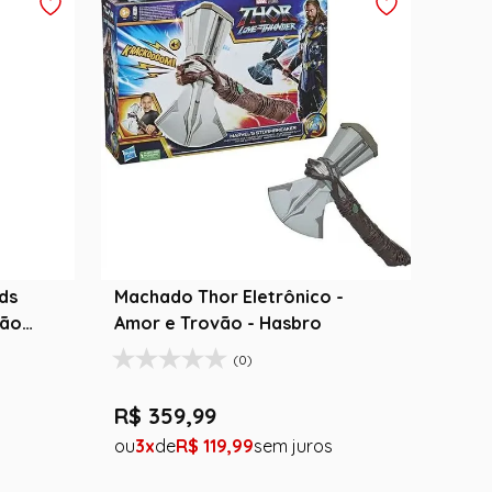
ds
Machado Thor Eletrônico -
vão
Amor e Trovão - Hasbro
(0)
R$
359
,
99
3
R$
119
,
99