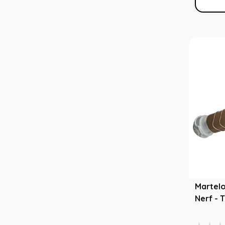
Martel
Nerf - 
- Hasbr