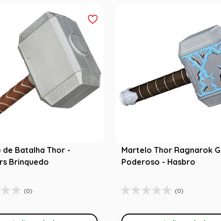
 de Batalha Thor -
Martelo Thor Ragnarok G
rs Brinquedo
Poderoso - Hasbro
(0)
(0)