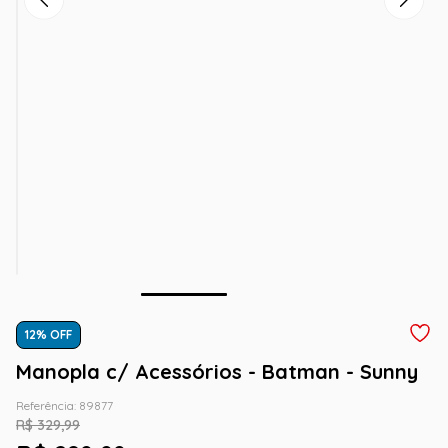
12
% OFF
Manopla c/ Acessórios - Batman - Sunny
Referência
:
89877
R$
329
,
99