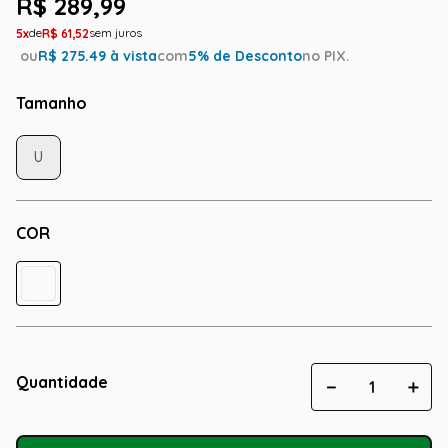
R$
289
,
99
5
R$
61
,
52
ou
R$
275.49
à vista
com
5
% de Desconto
no PIX.
Tamanho
U
COR
Quantidade
－
＋