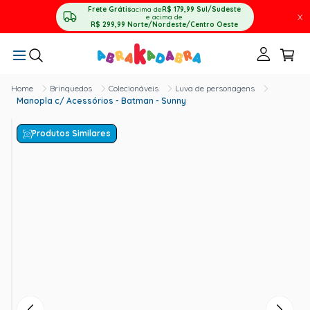
Frete Grátis
acima de
R$ 179,99
Sul/Sudeste
X
e acima de
R$ 299,99
Norte/Nordeste/Centro Oeste
Brinquedos
Colecionáveis
Luva de personagens
Manopla c/ Acessórios - Batman - Sunny
Produtos Similares