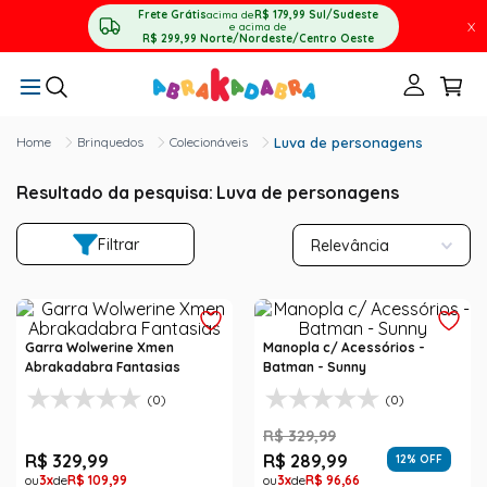
Frete Grátis
acima de
R$ 179,99
Sul/Sudeste
X
e acima de
R$ 299,99
Norte/Nordeste/Centro Oeste
Brinquedos
Colecionáveis
Luva de personagens
Resultado da pesquisa:
Luva de personagens
Filtrar
Relevância
Garra Wolwerine Xmen
Manopla c/ Acessórios -
Abrakadabra Fantasias
Batman - Sunny
(0)
(0)
R$
329
,
99
R$
329
,
99
R$
289
,
99
12
% OFF
3
R$
109
,
99
3
R$
96
,
66