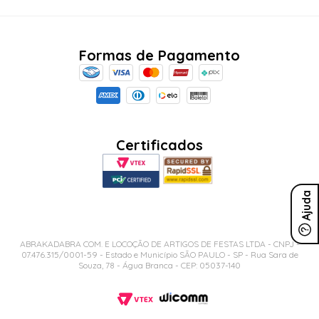
Formas de Pagamento
Certificados
Ajuda
ABRAKADABRA COM. E LOCOÇÃO DE ARTIGOS DE FESTAS LTDA - CNPJ -
07.476.315/0001-59 - Estado e Município SÃO PAULO - SP - Rua Sara de
Souza, 78 - Água Branca - CEP: 05037-140