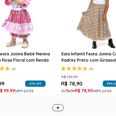
Fantasia
Branca 
R$
139
,
99
arimbó
Saia Festa Junina Infantil Branca
R$
79
,
Noivinha com Fitas Coloridas
1
R
(0)
R$
78
,
90
R$
49
,
99
F
37
% OFF
1
R$
49
,
99