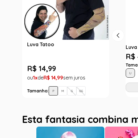
Luva Tatoo
Luva
R$ 
Tama
R$
14
,
99
U
1
R$
14
,
99
Tamanho:
P
M
G
GG
Esta fantasia combina 