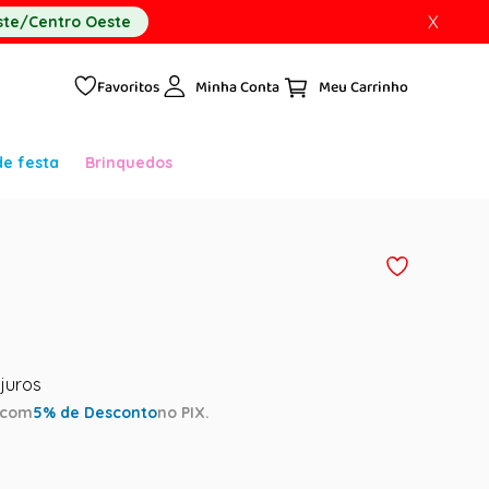
X
te/Centro Oeste
Favoritos
Minha Conta
de festa
Brinquedos
com
5
% de Desconto
no PIX.