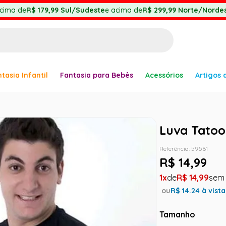
cima de
R$ 179,99
Sul/Sudeste
e acima de
R$ 299,99
Norte/Nordes
BUSCADOS
tasia Infantil
Fantasia para Bebês
Acessórios
Artigos 
anha
Luva Tatoo
Referência
:
59561
R$
14
,
99
er
1
R$
14
,
99
ou
R$
14.24
à vista
Tamanho
ve