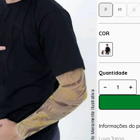
P
M
G
COR
Quantidade
－
＋
Informações do p
Luva Tatoo