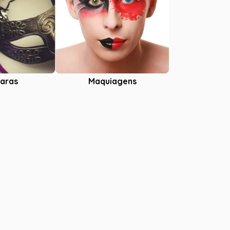
aras
Maquiagens