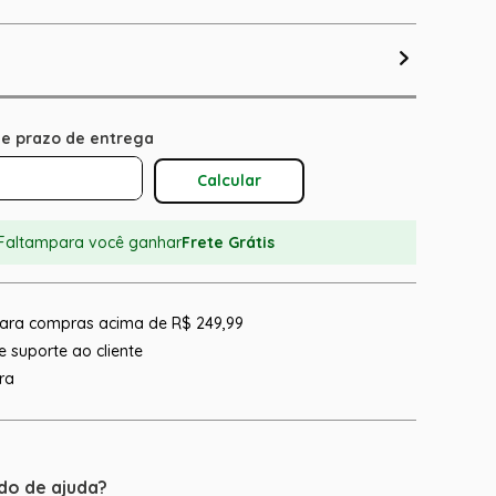
Calcular O Frete
Faltam
para você ganhar
Frete Grátis
 para compras acima de R$ 249,99
 suporte ao cliente
ra
do de ajuda?