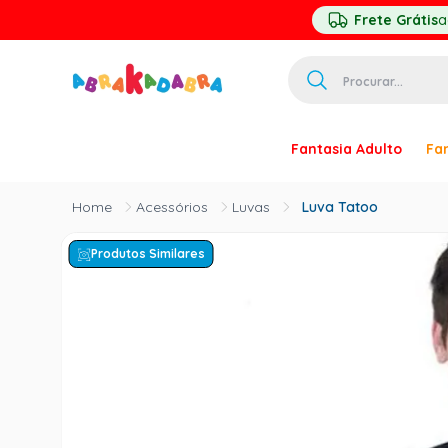
Frete Grátis
a
Procurar...
TERMOS MAIS 
Fantasia Adulto
Fan
1
º
homem ar
2
º
princesa
Acessórios
Luvas
Luva Tatoo
3
º
pirata
Produtos Similares
4
º
mascara
5
º
paquita
6
º
harry pott
7
º
palhaço
8
º
kpop
9
º
branca ne