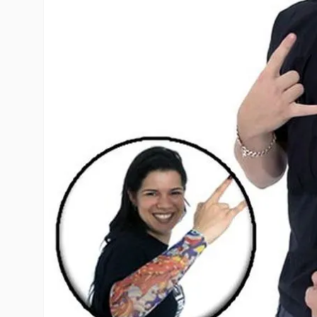
10
º
rumi