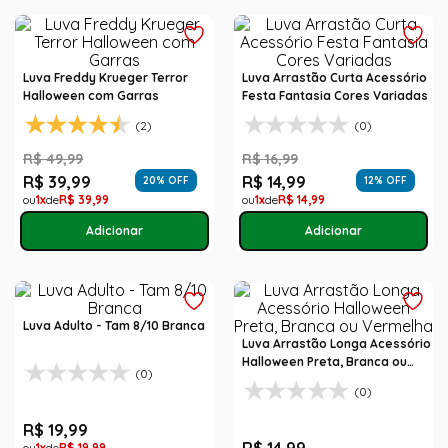
Luva Freddy Krueger Terror
Luva Arrastão Curta Acessório
Halloween com Garras
Festa Fantasia Cores Variadas
(2)
(0)
R$
49
,
99
R$
16
,
99
R$
39
,
99
R$
14
,
99
20
% OFF
12
% OFF
1
R$
39
,
99
1
R$
14
,
99
Luva Adulto - Tam 8/10 Branca
Luva Arrastão Longa Acessório
Halloween Preta, Branca ou
(0)
Vermelha
(0)
R$
19
,
99
1
R$
19
,
99