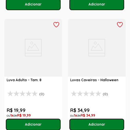
Luva Adulto - Tam. 8
Luvas Caveiras - Halloween
(0)
(0)
R$
19
,
99
R$
34
,
99
1
R$
19
,
99
1
R$
34
,
99