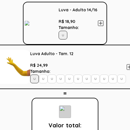
Luva - Adulto 14/16
R$ 18,90
Tamanho:
U
Luva Adulto - Tam. 12
R$ 24,99
Tamanho:
U
U
U
U
U
U
U
U
U
U
U
Valor total: