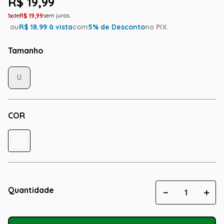
R$
19
,
99
1
R$
19
,
99
ou
R$
18.99
à vista
com
5
% de Desconto
no PIX.
Tamanho
U
COR
Quantidade
－
＋