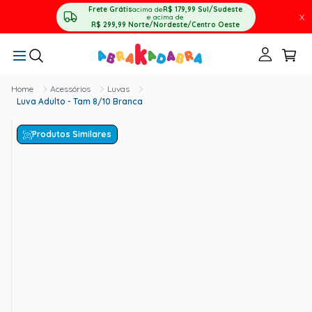
Frete Grátis
acima de
R$ 179,99
Sul/Sudeste
X
e acima de
R$ 299,99
Norte/Nordeste/Centro Oeste
Acessórios
Luvas
Luva Adulto - Tam 8/10 Branca
Produtos Similares