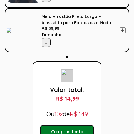
Meia Arrastão Preta Larga –
Acessório para Fantasias e Moda
R$ 39,99
Tamanho:
U
Valor total:
R$ 14,99
Ou
10x
de
R$
1.49
Comprar Junto