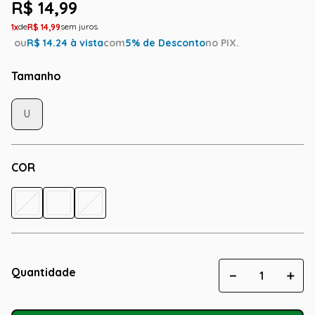
R$
14
,
99
1
R$
14
,
99
ou
R$
14.24
à vista
com
5
% de Desconto
no PIX.
Tamanho
U
COR
Quantidade
－
＋