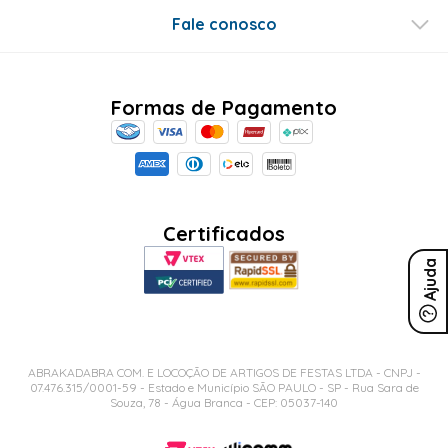
Fale conosco
Formas de Pagamento
Certificados
Ajuda
ABRAKADABRA COM. E LOCOÇÃO DE ARTIGOS DE FESTAS LTDA - CNPJ -
07.476.315/0001-59 - Estado e Município SÃO PAULO - SP - Rua Sara de
Souza, 78 - Água Branca - CEP: 05037-140