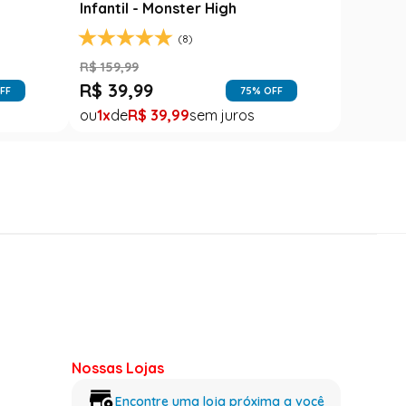
Infantil - Monster High
(8)
R$
159
,
99
R$
39
,
99
FF
75
% OFF
1
R$
39
,
99
Nossas Lojas
Encontre uma loja próxima a você