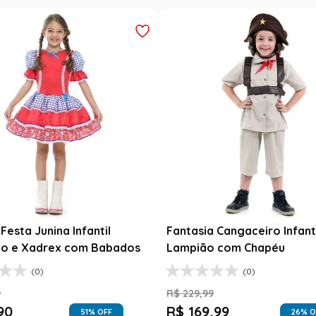
Festa Junina Infantil
Fantasia Cangaceiro Infant
o e Xadrex com Babados
Lampião com Chapéu
(0)
(0)
9
R$
229
,
99
90
R$
169
,
99
51
% OFF
26
% O