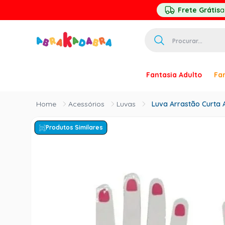
Frete Grátis
a
Procurar...
TERMOS MAIS 
Fantasia Adulto
Fan
1
º
homem ar
2
º
princesa
Acessórios
Luvas
Luva Arrastão Curta A
3
º
pirata
Produtos Similares
4
º
mascara
5
º
paquita
6
º
harry pott
7
º
palhaço
8
º
kpop
9
º
branca ne