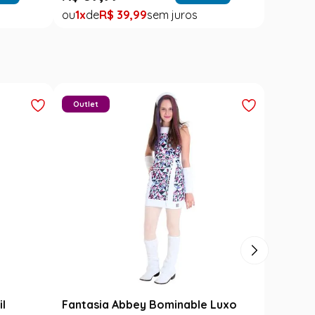
1
R$
39
,
99
Outlet
il
Fantasia Abbey Bominable Luxo