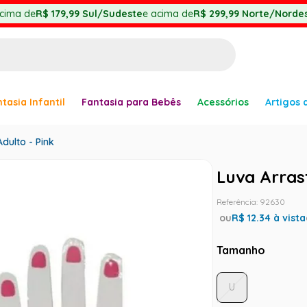
cima de
R$ 179,99
Sul/Sudeste
e acima de
R$ 299,99
Norte/Nordes
BUSCADOS
tasia Infantil
Fantasia para Bebês
Acessórios
Artigos 
anha
dulto - Pink
Luva Arras
Referência
:
92630
ou
R$
12.34
à vista
er
Tamanho
U
ve