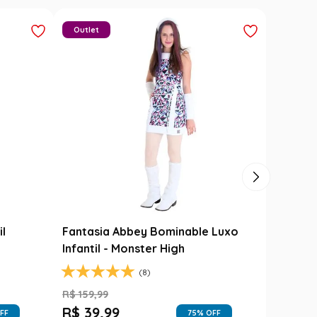
Outlet
il
Fantasia Abbey Bominable Luxo
Infantil - Monster High
(8)
R$
159
,
99
R$
39
,
99
FF
75
% OFF