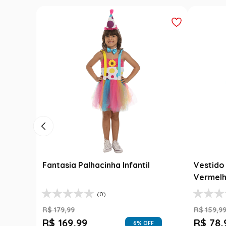
Fantasia Palhacinha Infantil
Vestido 
Vermelh
(0)
R$
179
,
99
R$
159
,
9
R$
169
,
99
R$
78
,
6
% OFF