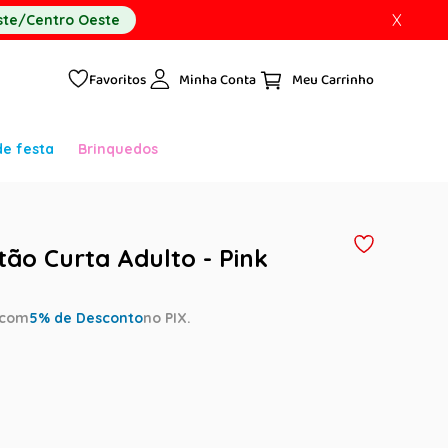
X
te/Centro Oeste
Favoritos
Minha Conta
de festa
Brinquedos
tão Curta Adulto - Pink
com
5
% de Desconto
no PIX.