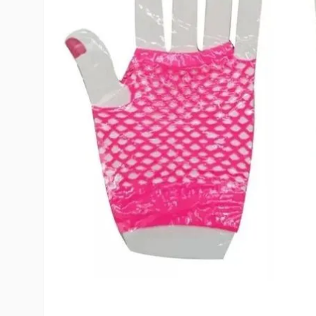
10
º
rumi