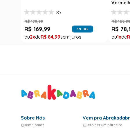
Vermelh
(0)
R$
179
,
99
R$
159
,
9
R$
169
,
99
R$
78
,
6
% OFF
2
R$
84
,
99
1
R
Sobre Nós
Vem pra Abrakadab
Quem Somos
Quero ser um parceiro