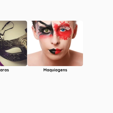
aras
Maquiagens