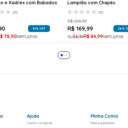
o e Xadrex com Babados
Lampião com Chapéu
(0)
(0)
9
R$
229
,
99
90
R$
169
,
99
51
% OFF
26
% O
$
78
,
90
2
R$
84
,
99
ra
Ajuda
Minha Conta
Como comprar
Meus pedidos