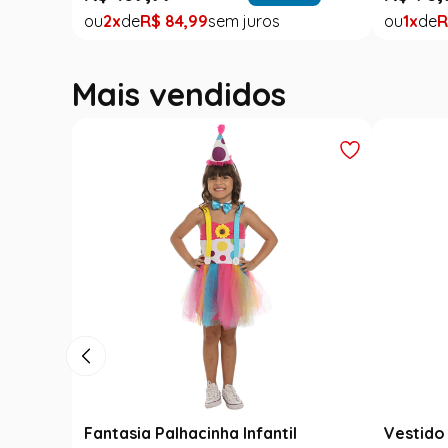
2
R$
84
,
99
1
R
Mais vendidos
Fantasia Palhacinha Infantil
Vestido 