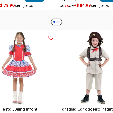
$
78
,
90
2
R$
84
,
99
Festa Junina Infantil
Fantasia Cangaceiro Infant