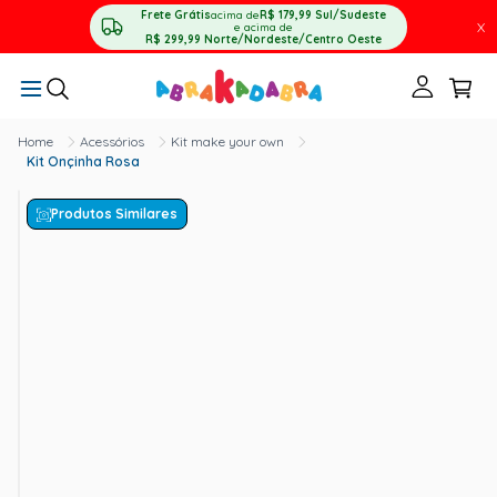
Frete Grátis
acima de
R$ 179,99
Sul/Sudeste
X
e acima de
R$ 299,99
Norte/Nordeste/Centro Oeste
Acessórios
Kit make your own
Kit Onçinha Rosa
Produtos Similares