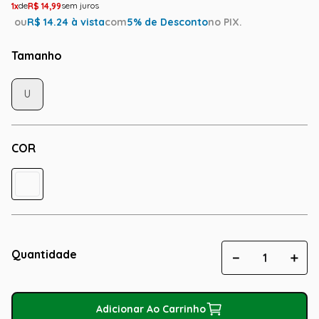
1
R$
14
,
99
ou
R$
14.24
à vista
com
5
% de Desconto
no PIX.
Tamanho
U
COR
Quantidade
－
＋
Adicionar Ao Carrinho