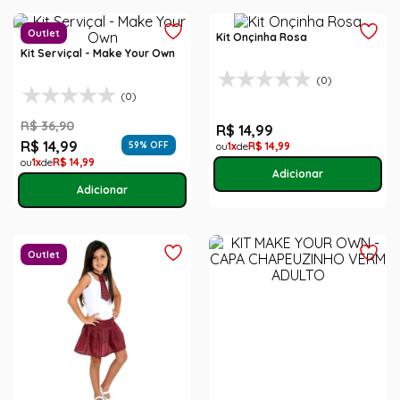
Outlet
Kit Onçinha Rosa
Kit Serviçal - Make Your Own
(0)
(0)
R$
36
,
90
R$
14
,
99
R$
14
,
99
59
% OFF
1
R$
14
,
99
1
R$
14
,
99
Outlet