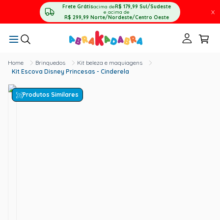
Frete Grátis
acima de
R$ 179,99
Sul/Sudeste
X
e acima de
R$ 299,99
Norte/Nordeste/Centro Oeste
Brinquedos
Kit beleza e maquiagens
Kit Escova Disney Princesas - Cinderela
Produtos Similares