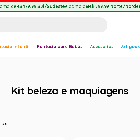
cima de
R$ 179,99
Sul/Sudeste
e acima de
R$ 299,99
Norte/Nordes
BUSCADOS
tasia Infantil
Fantasia para Bebês
Acessórios
Artigos 
anha
Kit beleza e maquiagens
er
tos
ve