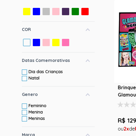
10
º
rumi
COR
Datas Comemorativas
Dia das Crianças
Natal
Brinque
Glamour
Genero
Escolha
Feminino
Menina
Meninas
R$
12
2
Marca