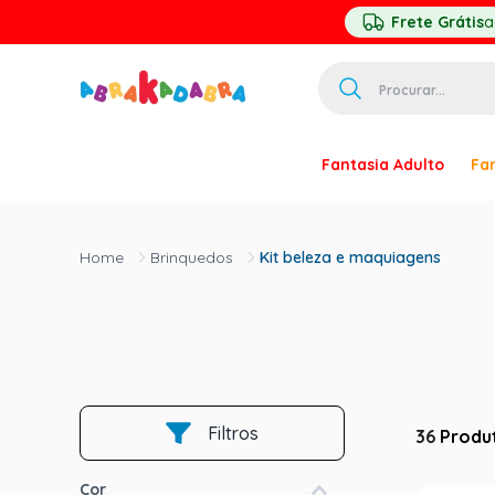
Frete Grátis
a
Procurar...
TERMOS MAIS 
Fantasia Adulto
Fan
1
º
homem ar
2
º
princesa
Brinquedos
Kit beleza e maquiagens
3
º
pirata
4
º
paquita
5
º
harry pott
6
º
palhaço
7
º
kpop
Filtros
36
Produ
8
º
branca ne
Cor
9
º
toy story