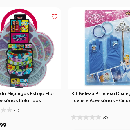
do Miçangas Estojo Flor
Kit Beleza Princesa Disne
essórios Coloridos
Luvas e Acessórios - Cind
(0)
(0)
99