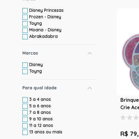
Disney Princesas
Frozen - Disney
Toyng
Moana - Disney
Abrakadabra
Marcas
Disney
Toyng
Para qual Idade
3 a 4 anos
Brinque
5 a 6 anos
Crie Ac
7 a 8 anos
9 a 10 anos
11 a 12 anos
13 anos ou mais
R$
79
,