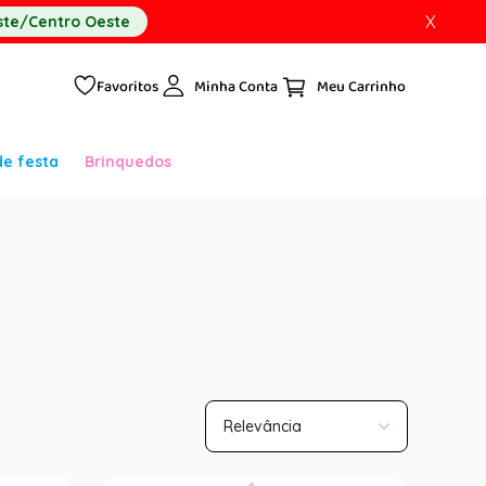
X
te/Centro Oeste
Favoritos
Minha Conta
de festa
Brinquedos
Relevância