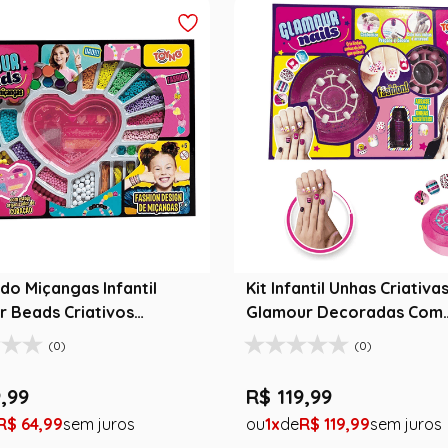
do Miçangas Infantil
Kit Infantil Unhas Criativa
 Beads Criativos
Glamour Decoradas Com
 O Seu
Adesivos
(0)
(0)
9
,
99
R$
119
,
99
R$
64
,
99
1
R$
119
,
99