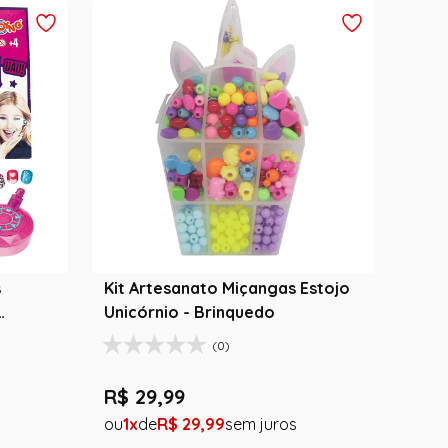
s
Kit Artesanato Miçangas Estojo
Unicórnio - Brinquedo
(0)
R$
29
,
99
1
R$
29
,
99