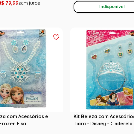
R$
79
,
99
Indisponível
eza com Acessórios e
Kit Beleza com Acessório
 Frozen Elsa
Tiara - Disney - Cinderela