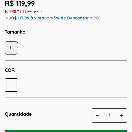
R$
119
,
99
1
R$
119
,
99
ou
R$
113.99
à vista
com
5
% de Desconto
no PIX.
Tamanho
U
COR
Quantidade
－
＋