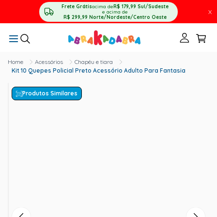
Frete Grátis
acima de
R$ 179,99
Sul/Sudeste
X
e acima de
R$ 299,99
Norte/Nordeste/Centro Oeste
Acessórios
Chapéu e tiara
Kit 10 Quepes Policial Preto Acessório Adulto Para Fantasia
Produtos Similares