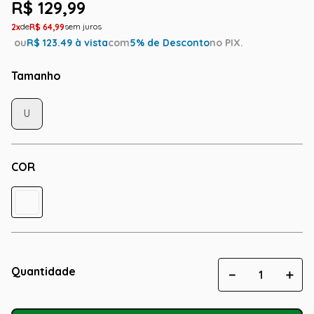
R$
129
,
99
2
R$
64
,
99
ou
R$
123.49
à vista
com
5
% de Desconto
no PIX.
Tamanho
U
COR
Quantidade
－
＋