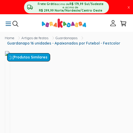
Frete Grátis
acima de
R$ 179,99
Sul/Sudeste
X
e acima de
R$ 299,99
Norte/Nordeste/Centro Oeste
Artigos de festas
Guardanapos
Guardanapo 16 unidades - Apaixonados por Futebol - Festcolor
Produtos Similares