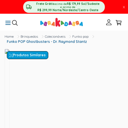
Frete Grátis
acima de
R$ 179,99
Sul/Sudeste
X
e acima de
R$ 299,99
Norte/Nordeste/Centro Oeste
Brinquedos
Colecionáveis
Funko pop
Funko POP Ghostbusters - Dr. Raymond Stantz
Produtos Similares