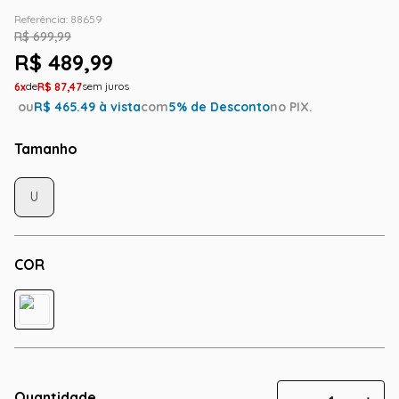
Referência
:
88659
R$
699
,
99
R$
489
,
99
6
R$
87
,
47
ou
R$
465.49
à vista
com
5
% de Desconto
no PIX.
Tamanho
U
COR
Quantidade