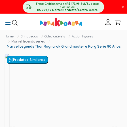
Frete Grátis
acima de
R$ 179,99
Sul/Sudeste
X
e acima de
R$ 299,99
Norte/Nordeste/Centro Oeste
Brinquedos
Colecionáveis
Action figures
Marvel legends series
Marvel Legends Thor Ragnarok Grandmaster e Korg Serie 80 Anos
Produtos Similares