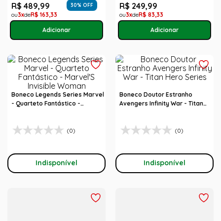
R$
489
,
99
R$
249
,
99
30
% OFF
3
R$
163
,
33
3
R$
83
,
33
Boneco Legends Series Marvel
Boneco Doutor Estranho
- Quarteto Fantástico -
Avengers Infinity War - Titan
Marvel'S Invisible Woman
Hero Series
(0)
(0)
Indisponível
Indisponível