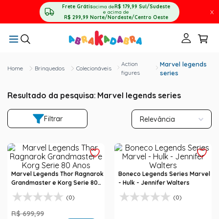
Frete Grátis
acima de
R$ 179,99
Sul/Sudeste
X
e acima de
R$ 299,99
Norte/Nordeste/Centro Oeste
Action
Marvel legends
Brinquedos
Colecionáveis
figures
series
Resultado da pesquisa:
Marvel legends series
Filtrar
Relevância
Marvel Legends Thor Ragnarok
Boneco Legends Series Marvel
Grandmaster e Korg Serie 80
- Hulk - Jennifer Walters
Anos
(0)
(0)
R$
699
,
99