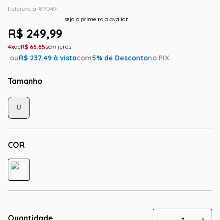
Referência
:
89049
seja o primeiro a avaliar
R$
249
,
99
4
R$
65
,
65
ou
R$
237.49
à vista
com
5
% de Desconto
no PIX.
Tamanho
U
COR
Quantidade