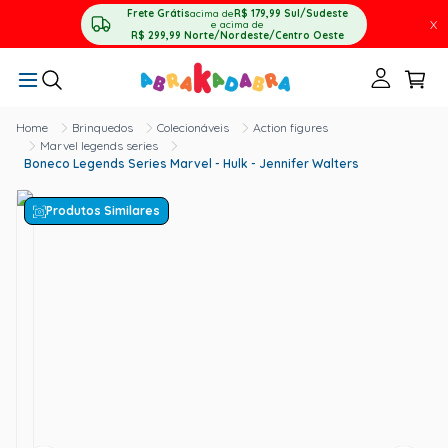
Frete Grátis
acima de
R$ 179,99
Sul/Sudeste
X
e acima de
R$ 299,99
Norte/Nordeste/Centro Oeste
Brinquedos
Colecionáveis
Action figures
Marvel legends series
Boneco Legends Series Marvel - Hulk - Jennifer Walters
Produtos Similares