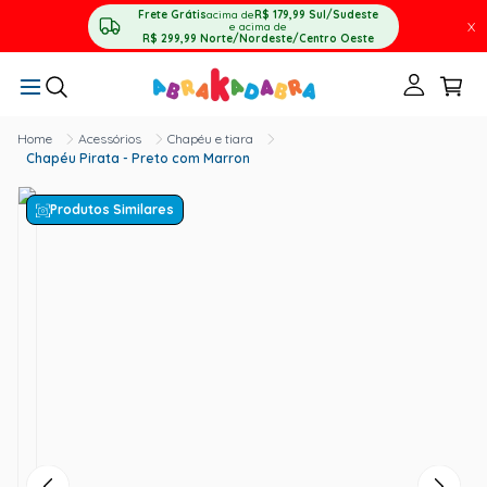
Frete Grátis
acima de
R$ 179,99
Sul/Sudeste
X
e acima de
R$ 299,99
Norte/Nordeste/Centro Oeste
Acessórios
Chapéu e tiara
Chapéu Pirata - Preto com Marron
Produtos Similares