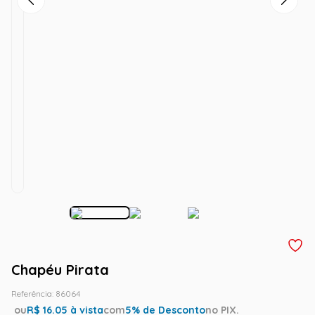
Chapéu Pirata
Referência
:
86064
ou
R$
16.05
à vista
com
5
% de Desconto
no PIX.