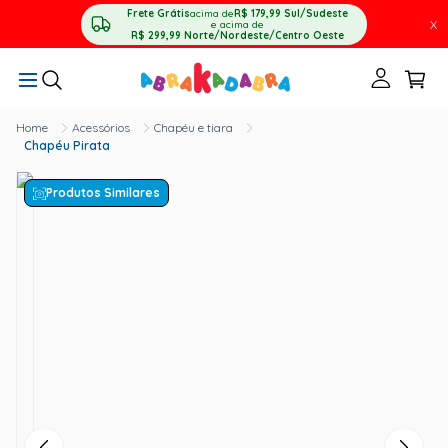
Frete Grátis
acima de
R$ 179,99
Sul/Sudeste
X
e acima de
R$ 299,99
Norte/Nordeste/Centro Oeste
Acessórios
Chapéu e tiara
Chapéu Pirata
Produtos Similares