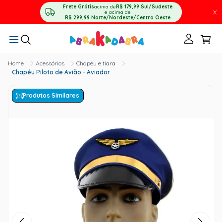
Frete Grátis
acima de
R$ 179,99
Sul/Sudeste
X
e acima de
R$ 299,99
Norte/Nordeste/Centro Oeste
Acessórios
Chapéu e tiara
Chapéu Piloto de Avião - Aviador
Produtos Similares