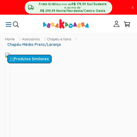
Frete Grátis
acima de
R$ 179,99
Sul/Sudeste
X
e acima de
R$ 299,99
Norte/Nordeste/Centro Oeste
Acessórios
Chapéu e tiara
Chapéu Médio Preto/Laranja
Produtos Similares