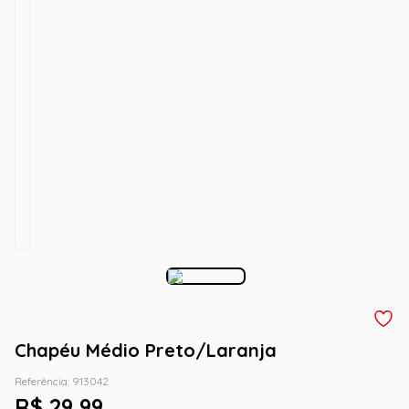
Chapéu Médio Preto/Laranja
Referência
:
913042
R$
29
,
99