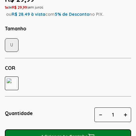
1
R$
29
,
99
ou
R$
28.49
à vista
com
5
% de Desconto
no PIX.
Tamanho
U
COR
Quantidade
－
＋