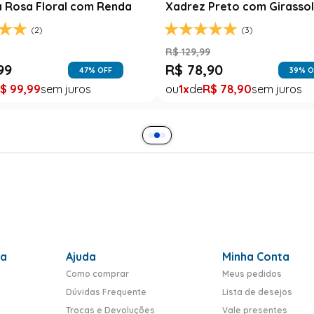
a Rosa Floral com Renda
Xadrez Preto com Girasso
(2)
(3)
9
R$
129
,
99
99
R$
78
,
90
47
% OFF
39
% O
$
99
,
99
1
R$
78
,
90
ra
Ajuda
Minha Conta
Como comprar
Meus pedidos
Dúvidas Frequente
Lista de desejos
Trocas e Devoluções
Vale presentes