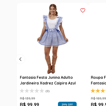
Luxo
Fantasia Festa Junina Adulto
Roupa F
Jardineira Xadrez Caipira Azul
Fantasi
(0)
R$
139
,
99
R$
189
,
9
R$
99
,
99
R$
99
,
FF
29
% OFF