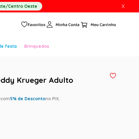
X
te/Centro Oeste
Favoritos
Minha Conta
de festa
Brinquedos
ddy Krueger Adulto
a
com
5
% de Desconto
no PIX.