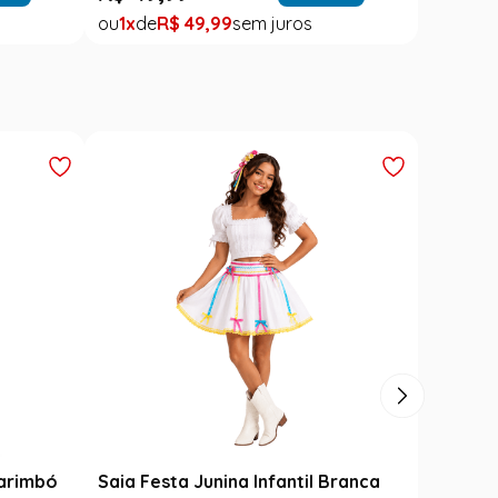
1
R$
49
,
99
1
Carimbó
Saia Festa Junina Infantil Branca
Fantasi