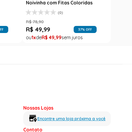
l
Noivinha com Fitas Coloridas
Branca
(0)
R$
78
,
90
R$
139
,
9
R$
49
,
99
R$
79
,
FF
37
% OFF
1
R$
49
,
99
1
Nossas Lojas
Encontre uma loja próxima a você
Contato