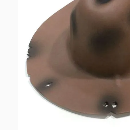
10
º
rumi