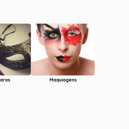
aras
Maquiagens