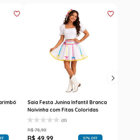
Carimbó
Saia Festa Junina Infantil Branca
Fantasi
l
Noivinha com Fitas Coloridas
Branca
(0)
R$
78
,
90
R$
139
,
9
R$
49
,
99
R$
79
,
FF
37
% OFF