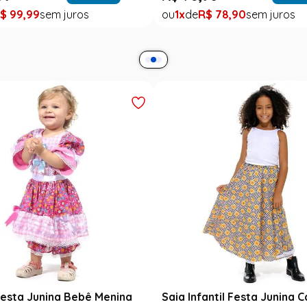
$
99
,
99
1
R$
78
,
90
esta Junina Bebê Menina
Saia Infantil Festa Junina 