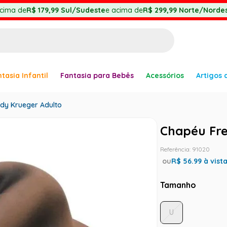
cima de
R$ 179,99
Sul/Sudeste
e acima de
R$ 299,99
Norte/Nordes
BUSCADOS
tasia Infantil
Fantasia para Bebês
Acessórios
Artigos 
anha
dy Krueger Adulto
Chapéu Fre
Referência
:
91020
er
ou
R$
56.99
à vist
Tamanho
ve
U