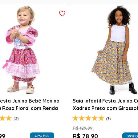
esta Junina Bebê Menina
Saia Infantil Festa Junina 
a Rosa Floral com Renda
Xadrez Preto com Girasso
(2)
(3)
9
R$
129
,
99
99
R$
78
,
90
47
% OFF
39
% O