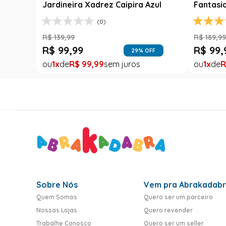
Jardineira Xadrez Caipira Azul
Fantasi
(0)
R$
139
,
99
R$
189
,
9
R$
99
,
99
R$
99
,
FF
29
% OFF
1
R$
99
,
99
1
R
Sobre Nós
Vem pra Abrakadab
Quem Somos
Quero ser um parceiro
Nossas Lojas
Quero revender
Trabalhe Conosco
Quero ser um seller