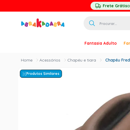
Frete Grátis
a
Procurar...
TERMOS MAIS 
Fantasia Adulto
Fan
1
º
homem ar
2
º
princesa
Acessórios
Chapéu e tiara
Chapéu Fred
3
º
pirata
Produtos Similares
4
º
paquita
5
º
harry pott
6
º
palhaço
7
º
kpop
8
º
branca ne
9
º
toy story