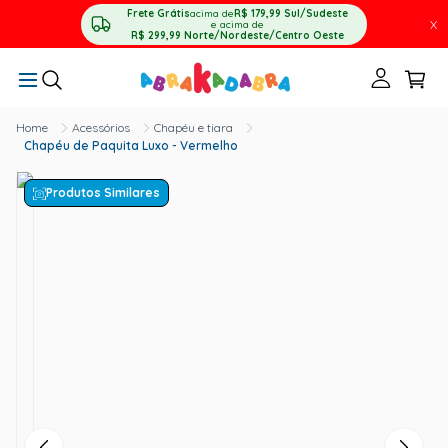
Frete Grátis
acima de
R$ 179,99
Sul/Sudeste
X
e acima de
R$ 299,99
Norte/Nordeste/Centro Oeste
Acessórios
Chapéu e tiara
Chapéu de Paquita Luxo - Vermelho
Produtos Similares