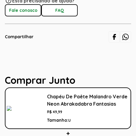
Está precisando de ajuda?
Fale conosco
FAQ
Compartilhar
Comprar Junto
Chapéu De Paête Malandro Verde
Neon Abrakadabra Fantasias
R$
49
,
99
Tamanho:
U