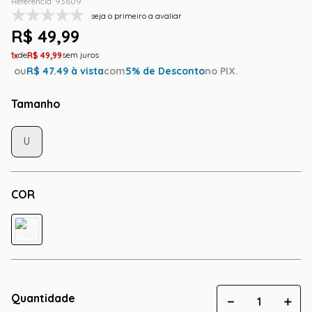
Referência
:
93609
seja o primeiro a avaliar
R$
49
,
99
1
R$
49
,
99
ou
R$
47.49
à vista
com
5
% de Desconto
no PIX.
Tamanho
U
COR
Quantidade
－
＋