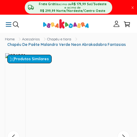
Frete Grátis
acima de
R$ 179,99
Sul/Sudeste
X
e acima de
R$ 299,99
Norte/Nordeste/Centro Oeste
Acessórios
Chapéu e tiara
Chapéu De Paête Malandro Verde Neon Abrakadabra Fantasias
Produtos Similares