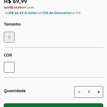
R$
69
,
99
1
R$
69
,
99
ou
R$
66.49
à vista
com
5
% de Desconto
no PIX.
Tamanho
U
COR
Quantidade
－
＋