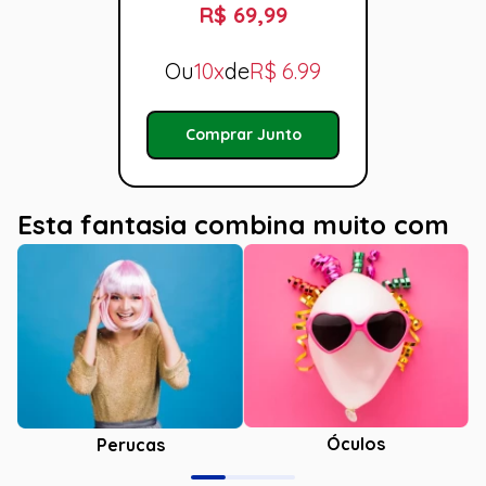
R$ 69,99
Ou
10x
de
R$
6.99
Comprar Junto
Esta fantasia combina muito com
Óculos
Perucas