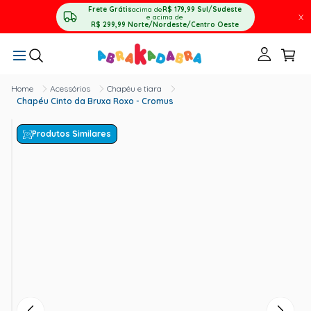
Frete Grátis
acima de
R$ 179,99
Sul/Sudeste
X
e acima de
R$ 299,99
Norte/Nordeste/Centro Oeste
Acessórios
Chapéu e tiara
Chapéu Cinto da Bruxa Roxo - Cromus
Produtos Similares