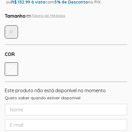
ou
R$
132.99
à vista
com
5
% de Desconto
no PIX.
Tamanho
Tabela de Medidas
U
COR
Este produto não está disponível no momento
Quero saber quando estiver disponível