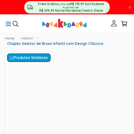
Frete Grátis
acima de
R$ 179,99
Sul/Sudeste
X
e acima de
R$ 299,99
Norte/Nordeste/Centro Oeste
Infantil
Chapéu Seletor de Bruxo Infantil com Design Clássico
Produtos Similares