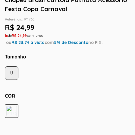
Festa Copa Carnaval
Referência
:
911763
R$
24
,
99
1
R$
24
,
99
ou
R$
23.74
à vista
com
5
% de Desconto
no PIX.
Tamanho
U
COR