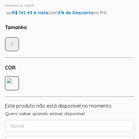
Referência
:
86681
ou
R$
142.49
à vista
com
5
% de Desconto
no PIX.
Tamanho
U
COR
Este produto não está disponível no momento
Quero saber quando estiver disponível